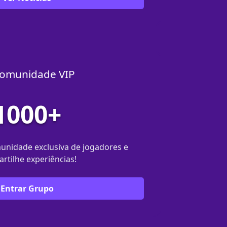
Comunidade VIP
1000+
unidade exclusiva de jogadores e
rtilhe experiências!
Entrar Grupo