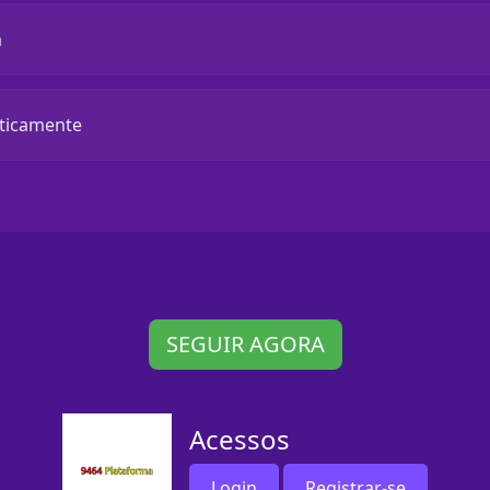
a
aticamente
SEGUIR AGORA
Acessos
Login
Registrar-se