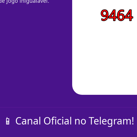
e jogo inigualável.
📱 Canal Oficial no Telegram!