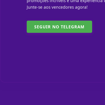
promoções incríveis e uma experiência d
Junte-se aos vencedores agora!
SEGUIR NO TELEGRAM