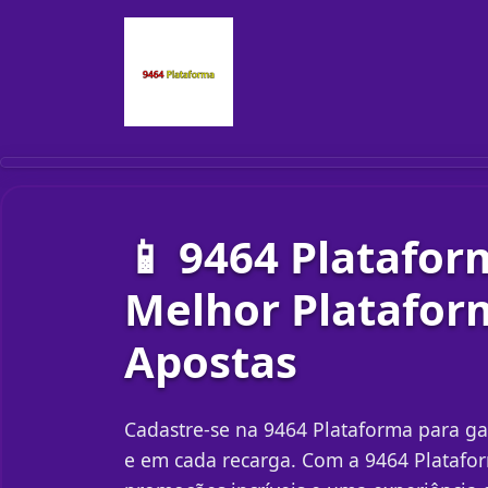
📱 9464 Platafor
Melhor Platafor
Apostas
Cadastre-se na 9464 Plataforma para g
e em cada recarga. Com a 9464 Platafor