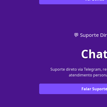
💬 Suporte Di
Cha
Suporte direto via Telegram, r
atendimento persona
Falar Suport