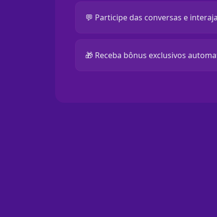
💬 Participe das conversas e interaj
🎁 Receba bônus exclusivos autom