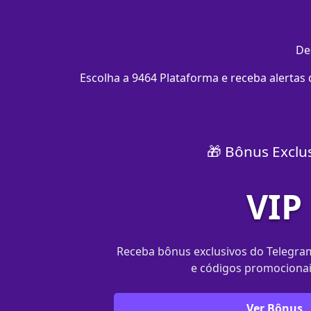
De
Escolha a 9464 Plataforma e receba alertas 
🎁 Bônus Exclu
VIP
Receba bônus exclusivos do Telegra
e códigos promocionai
Ver Bônus