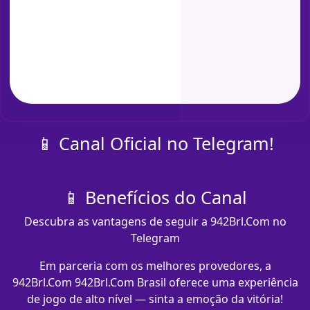
📱 Canal Oficial no Telegram!
📱 Benefícios do Canal
Descubra as vantagens de seguir a 942Brl.Com no
Telegram
Em parceria com os melhores provedores, a
942Brl.Com 942Brl.Com Brasil oferece uma experiência
de jogo de alto nível — sinta a emoção da vitória!