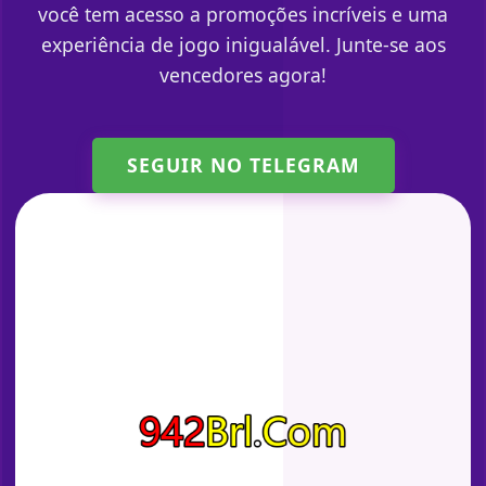
você tem acesso a promoções incríveis e uma
experiência de jogo inigualável. Junte-se aos
vencedores agora!
SEGUIR NO TELEGRAM