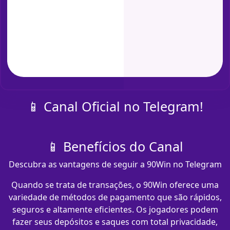
📱 Canal Oficial no Telegram!
📱 Benefícios do Canal
Descubra as vantagens de seguir a 90Win no Telegram
Quando se trata de transações, o 90Win oferece uma
variedade de métodos de pagamento que são rápidos,
seguros e altamente eficientes. Os jogadores podem
fazer seus depósitos e saques com total privacidade,