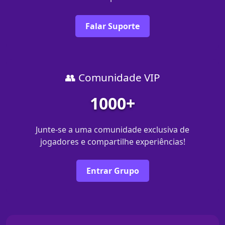
Falar Suporte
👥 Comunidade VIP
1000+
Junte-se a uma comunidade exclusiva de
jogadores e compartilhe experiências!
Entrar Grupo