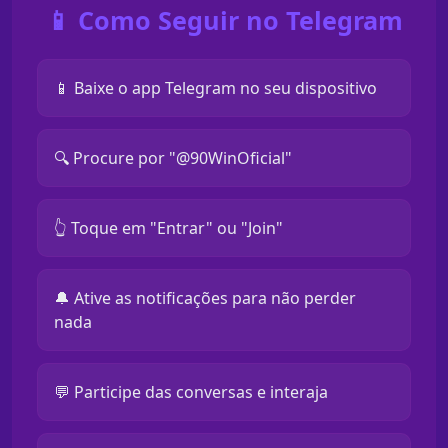
📱 Como Seguir no Telegram
📱 Baixe o app Telegram no seu dispositivo
🔍 Procure por "@90WinOficial"
👆 Toque em "Entrar" ou "Join"
🔔 Ative as notificações para não perder
nada
💬 Participe das conversas e interaja