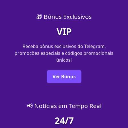
🎁 Bônus Exclusivos
VIP
Receba bônus exclusivos do Telegram,
promoções especiais e códigos promocionais
únicos!
Ver Bônus
📢 Notícias em Tempo Real
24/7