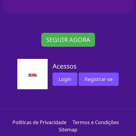
SEGUIR AGORA
Acessos
Login
Registrar-se
Políticas de Privacidade
Termos e Condições
Sitemap