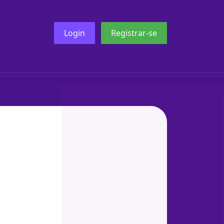
Login
Registrar-se