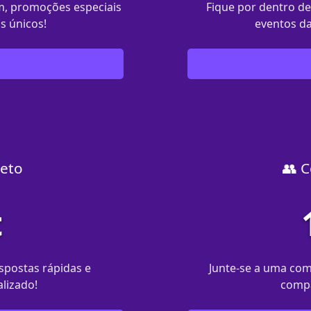
m, promoções especiais
Fique por dentro d
s únicos!
eventos da
reto
👥 
t
espostas rápidas e
Junte-se a uma com
lizado!
compa