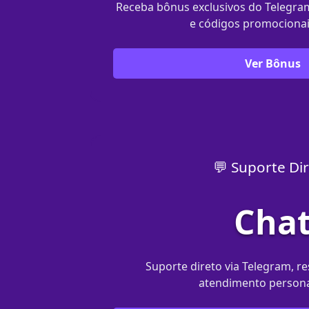
Receba bônus exclusivos do Telegra
e códigos promocionai
Ver Bônus
💬 Suporte Di
Cha
Suporte direto via Telegram, r
atendimento persona