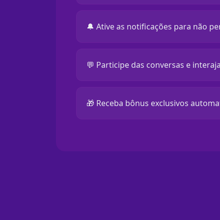
🔔 Ative as notificações para não p
💬 Participe das conversas e interaj
🎁 Receba bônus exclusivos autom