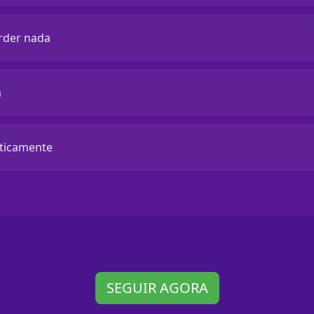
erder nada
a
aticamente
SEGUIR AGORA