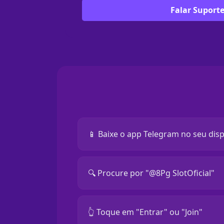
Falar Suport
📱 Baixe o app Telegram no seu disp
🔍 Procure por "@8Pg SlotOficial"
👆 Toque em "Entrar" ou "Join"