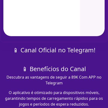
📱 Canal Oficial no Telegram!
📱 Benefícios do Canal
Descubra as vantagens de seguir a 89K Com APP no
Telegram
O aplicativo é otimizado para dispositivos móveis,
garantindo tempos de carregamento rápidos para os
jogos e períodos de espera reduzidos.