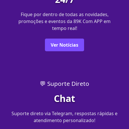
Fique por dentro de todas as novidades,
promoções e eventos da 89K Com APP em
tempo real!
Ver Notícias
💬 Suporte Direto
Chat
Suporte direto via Telegram, respostas rápidas e
atendimento personalizado!