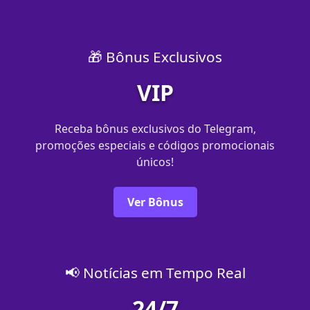
🎁 Bônus Exclusivos
VIP
Receba bônus exclusivos do Telegram,
promoções especiais e códigos promocionais
únicos!
Ver Bônus
📢 Notícias em Tempo Real
24/7