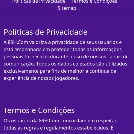
Políticas de Privacidade
Termos e Condições
Sitemap
Políticas de Privacidade
A 89H.Com valoriza a privacidade de seus usuários e
está empenhada em proteger todas as informações
pessoais fornecidas durante o uso de nossos canais de
comunicação. Todos os dados coletados são utilizados
exclusivamente para fins de melhoria contínua da
experiência de nossos jogadores.
Termos e Condições
Os usuários da 89H.Com concordam em respeitar
todas as regras e regulamentos estabelecidos. É