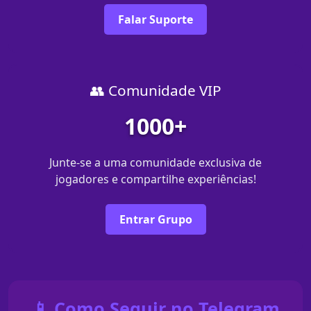
Falar Suporte
👥 Comunidade VIP
1000+
Junte-se a uma comunidade exclusiva de
jogadores e compartilhe experiências!
Entrar Grupo
📱 Como Seguir no Telegram