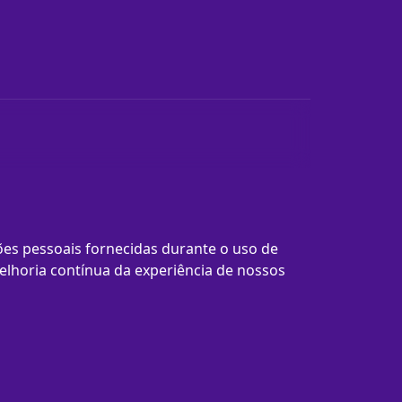
es pessoais fornecidas durante o uso de
elhoria contínua da experiência de nossos