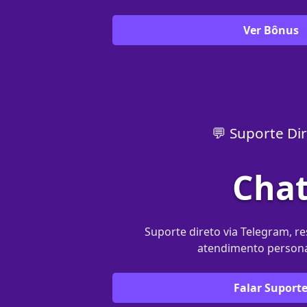
Ver Bônus
💬 Suporte Di
Cha
Suporte direto via Telegram, r
atendimento persona
Falar Suport