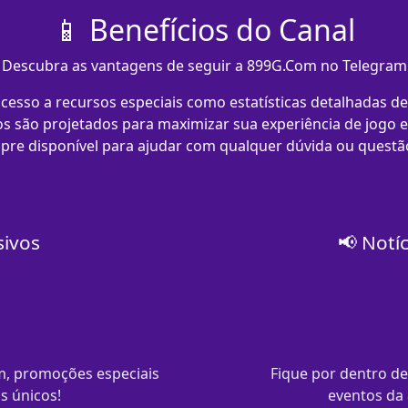
📱 Benefícios do Canal
Descubra as vantagens de seguir a 899G.Com no Telegram
cesso a recursos especiais como estatísticas detalhadas d
rsos são projetados para maximizar sua experiência de jog
pre disponível para ajudar com qualquer dúvida ou questã
sivos
📢 Notí
m, promoções especiais
Fique por dentro d
s únicos!
eventos da