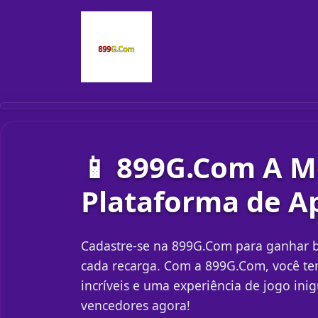
📱 899G.Com A M
Plataforma de A
Cadastre-se na 899G.Com para ganhar 
cada recarga. Com a 899G.Com, você t
incríveis e uma experiência de jogo inig
vencedores agora!