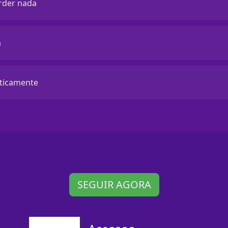
erder nada
a
aticamente
SEGUIR AGORA