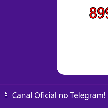
📱 Canal Oficial no Telegram!