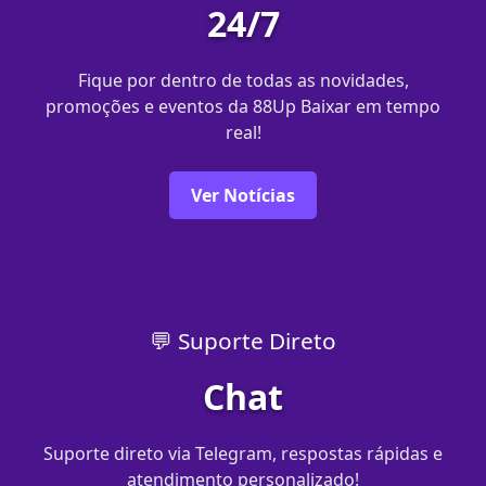
24/7
Fique por dentro de todas as novidades,
promoções e eventos da 88Up Baixar em tempo
real!
Ver Notícias
💬 Suporte Direto
Chat
Suporte direto via Telegram, respostas rápidas e
atendimento personalizado!