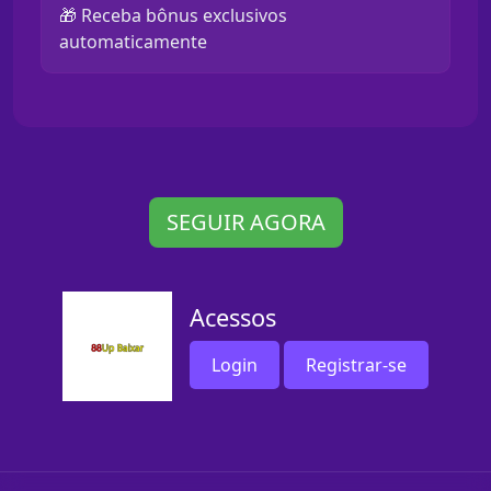
🎁 Receba bônus exclusivos
automaticamente
SEGUIR AGORA
Acessos
Login
Registrar-se