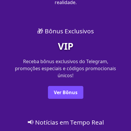
realidade.
🎁 Bônus Exclusivos
VIP
Receba bônus exclusivos do Telegram,
promoções especiais e códigos promocionais
únicos!
Ver Bônus
📢 Notícias em Tempo Real