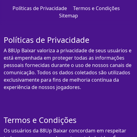
Políticas de Privacidade
Termos e Condições
Sitemap
Políticas de Privacidade
A 88Up Baixar valoriza a privacidade de seus usuários e
está empenhada em proteger todas as informações
pessoais fornecidas durante o uso de nossos canais de
comunicação. Todos os dados coletados são utilizados
exclusivamente para fins de melhoria contínua da
experiência de nossos jogadores.
Termos e Condições
Os usuários da 88Up Baixar concordam em respeitar