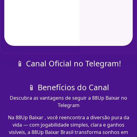
📱 Canal Oficial no Telegram!
📱 Benefícios do Canal
Descubra as vantagens de seguir a 88Up Baixar no
Telegram
Na 88Up Baixar , você reencontra a diversão pura da
vida — com jogabilidade simples, clara e ganhos
visíveis, a 88Up Baixar Brasil transforma sonhos em