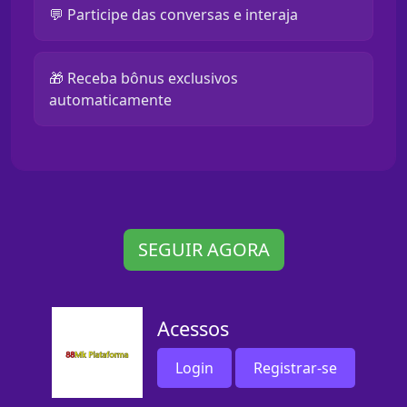
💬 Participe das conversas e interaja
🎁 Receba bônus exclusivos
automaticamente
SEGUIR AGORA
Acessos
Login
Registrar-se