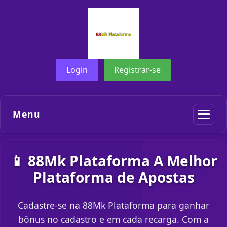
Login
Registrar-se
Menu
📱 88Mk Plataforma A Melhor
Plataforma de Apostas
Cadastre-se na 88Mk Plataforma para ganhar
bônus no cadastro e em cada recarga. Com a