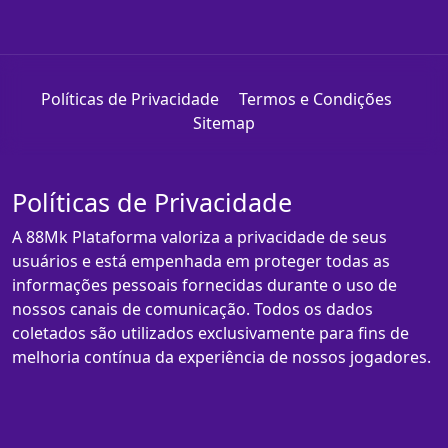
Políticas de Privacidade
Termos e Condições
Sitemap
Políticas de Privacidade
A 88Mk Plataforma valoriza a privacidade de seus
usuários e está empenhada em proteger todas as
informações pessoais fornecidas durante o uso de
nossos canais de comunicação. Todos os dados
coletados são utilizados exclusivamente para fins de
melhoria contínua da experiência de nossos jogadores.