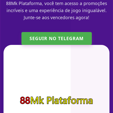
88Mk Plataforma, você tem acesso a promoções
incríveis e uma experiência de jogo inigualável.
Junte-se aos vencedores agora!
SEGUIR NO TELEGRAM