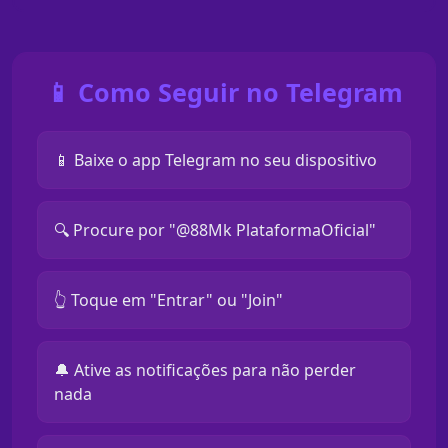
📱 Como Seguir no Telegram
📱 Baixe o app Telegram no seu dispositivo
🔍 Procure por "@88Mk PlataformaOficial"
👆 Toque em "Entrar" ou "Join"
🔔 Ative as notificações para não perder
nada