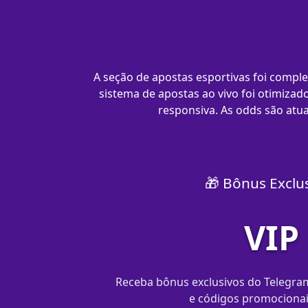
A seção de apostas esportivas foi compl
sistema de apostas ao vivo foi otimizad
responsiva. As odds são atu
🎁 Bônus Exclu
VIP
Receba bônus exclusivos do Telegra
e códigos promocionai