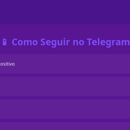
📱 Como Seguir no Telegram
ositivo