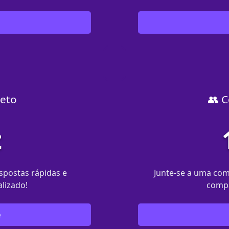
reto
👥 
t
espostas rápidas e
Junte-se a uma com
lizado!
compa
e