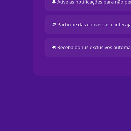
🔔 Ative as notificações para não p
💬 Participe das conversas e interaj
🎁 Receba bônus exclusivos autom