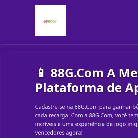
📱 88G.Com A Me
Plataforma de A
Cadastre-se na 88G.Com para ganhar b
cada recarga. Com a 88G.Com, você te
incríveis e uma experiência de jogo inig
vencedores agora!