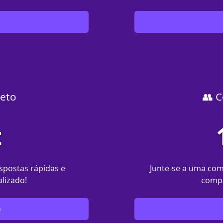
reto
👥 
t
espostas rápidas e
Junte-se a uma com
lizado!
compa
e