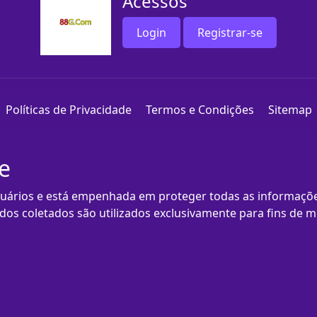
Acessos
Login
Registrar-se
Políticas de Privacidade
Termos e Condições
Sitemap
de
usuários e está empenhada em proteger todas as informaçõe
os coletados são utilizados exclusivamente para fins de m