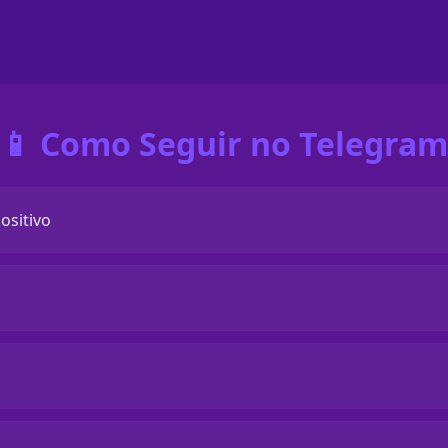
📱 Como Seguir no Telegram
ositivo