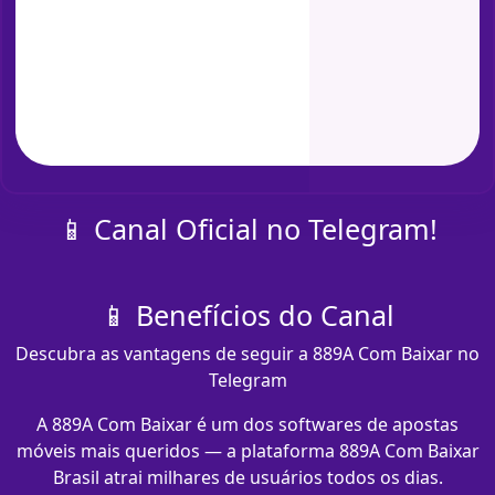
📱 Canal Oficial no Telegram!
📱 Benefícios do Canal
Descubra as vantagens de seguir a 889A Com Baixar no
Telegram
A 889A Com Baixar é um dos softwares de apostas
móveis mais queridos — a plataforma 889A Com Baixar
Brasil atrai milhares de usuários todos os dias.