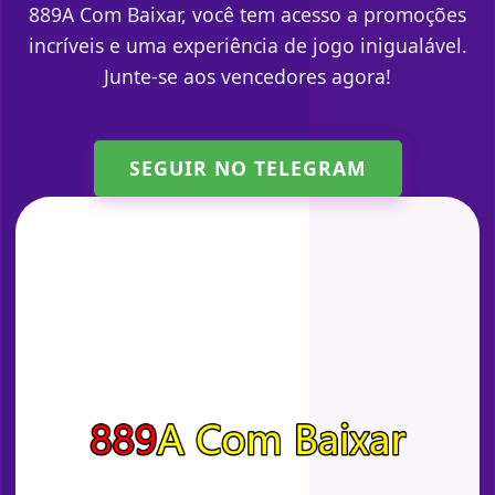
889A Com Baixar, você tem acesso a promoções
incríveis e uma experiência de jogo inigualável.
Junte-se aos vencedores agora!
SEGUIR NO TELEGRAM