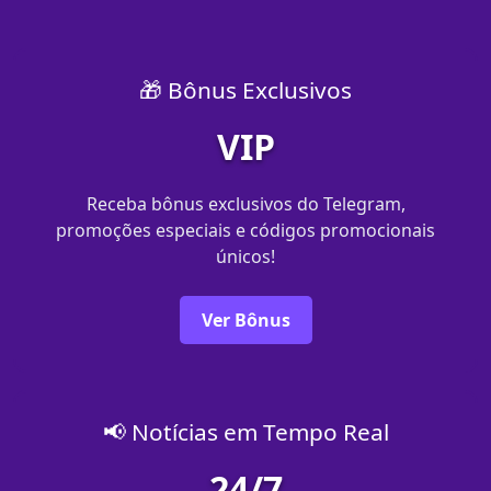
🎁 Bônus Exclusivos
VIP
Receba bônus exclusivos do Telegram,
promoções especiais e códigos promocionais
únicos!
Ver Bônus
📢 Notícias em Tempo Real
24/7