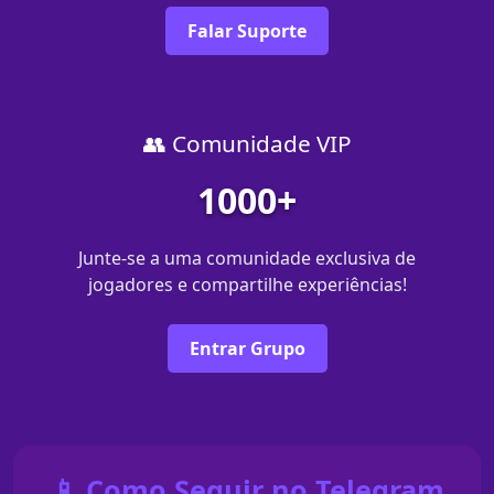
Falar Suporte
👥 Comunidade VIP
1000+
Junte-se a uma comunidade exclusiva de
jogadores e compartilhe experiências!
Entrar Grupo
📱 Como Seguir no Telegram