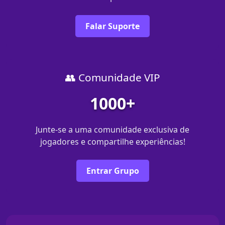
Falar Suporte
👥 Comunidade VIP
1000+
Junte-se a uma comunidade exclusiva de
jogadores e compartilhe experiências!
Entrar Grupo