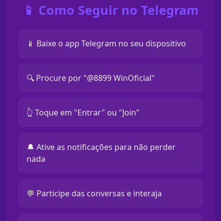
📱 Como Seguir no Telegram
📱 Baixe o app Telegram no seu dispositivo
🔍 Procure por "@8899 WinOficial"
👆 Toque em "Entrar" ou "Join"
🔔 Ative as notificações para não perder
nada
💬 Participe das conversas e interaja