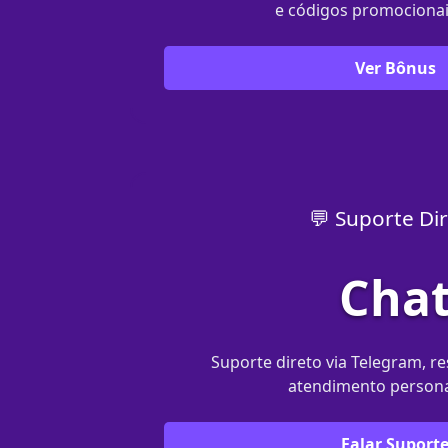
e códigos promocionai
Ver Bônus
💬 Suporte Di
Cha
Suporte direto via Telegram, r
atendimento persona
Falar Suport