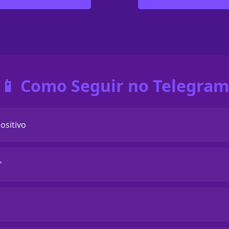
📱 Como Seguir no Telegram
ositivo
"