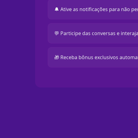
🔔 Ative as notificações para não p
💬 Participe das conversas e interaj
🎁 Receba bônus exclusivos autom