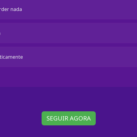
erder nada
a
aticamente
SEGUIR AGORA