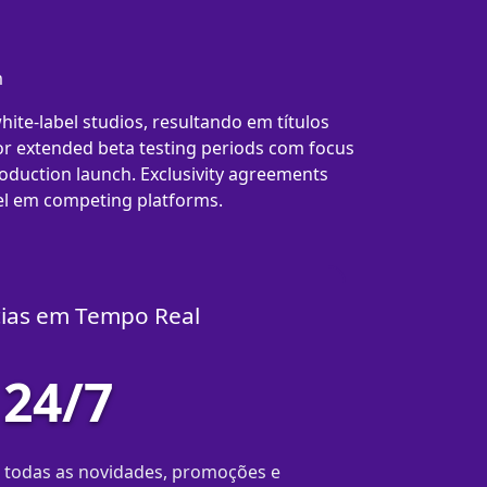
m
ite-label studios, resultando em títulos
r extended beta testing periods com focus
duction launch. Exclusivity agreements
vel em competing platforms.
cias em Tempo Real
24/7
e todas as novidades, promoções e