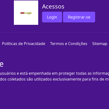
Acessos
Login
Registrar-se
Políticas de Privacidade
Termos e Condições
Sitemap
de
s usuários e está empenhada em proteger todas as informa
os coletados são utilizados exclusivamente para fins de m