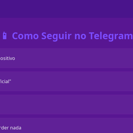
📱 Como Seguir no Telegram
ositivo
cial"
erder nada