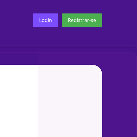
Login
Registrar-se