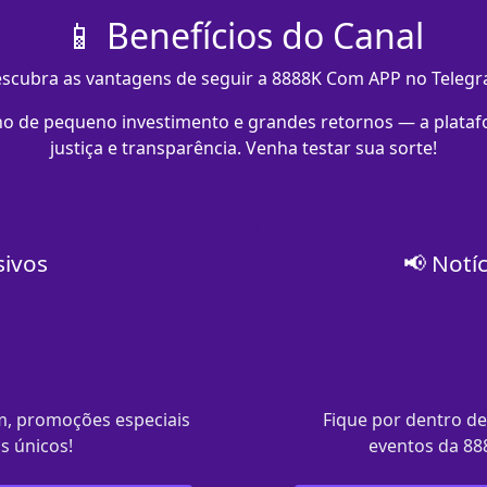
📱 Benefícios do Canal
scubra as vantagens de seguir a 8888K Com APP no Teleg
o de pequeno investimento e grandes retornos — a platafo
justiça e transparência. Venha testar sua sorte!
sivos
📢 Notí
m, promoções especiais
Fique por dentro d
s únicos!
eventos da 88