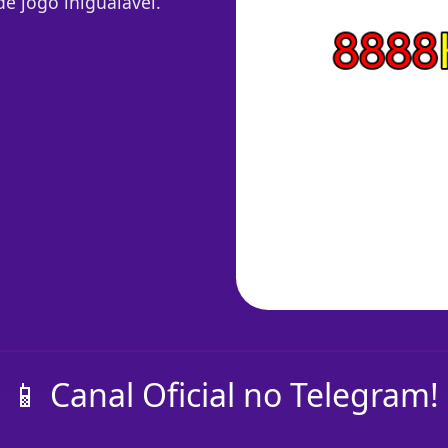
e jogo inigualável.
📱 Canal Oficial no Telegram!