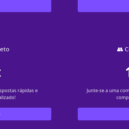
reto
👥 
t
espostas rápidas e
Junte-se a uma com
lizado!
compa
e