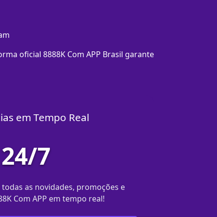
ram
rma oficial 8888K Com APP Brasil garante
cias em Tempo Real
24/7
e todas as novidades, promoções e
88K Com APP em tempo real!