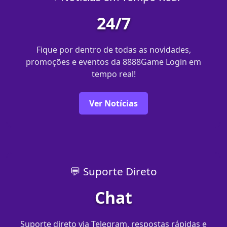
24/7
Fique por dentro de todas as novidades,
promoções e eventos da 8888Game Login em
tempo real!
Ver Notícias
💬 Suporte Direto
Chat
Suporte direto via Telegram, respostas rápidas e