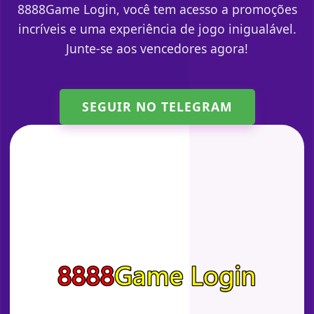
8888Game Login, você tem acesso a promoções
incríveis e uma experiência de jogo inigualável.
Junte-se aos vencedores agora!
SEGUIR NO TELEGRAM