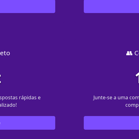
reto
👥 
t
espostas rápidas e
Junte-se a uma com
lizado!
compa
e