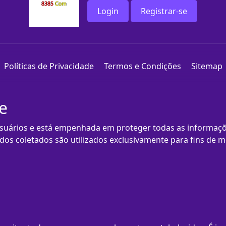
Login
Registrar-se
Políticas de Privacidade
Termos e Condições
Sitemap
de
 usuários e está empenhada em proteger todas as informaçõ
os coletados são utilizados exclusivamente para fins de m