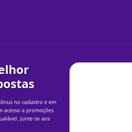
elhor
postas
bônus no cadastro e em
em acesso a promoções
ualável. Junte-se aos