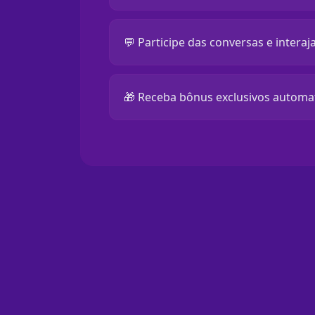
💬 Participe das conversas e interaj
🎁 Receba bônus exclusivos autom