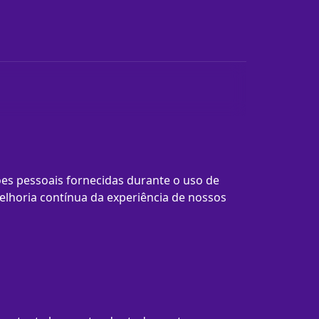
es pessoais fornecidas durante o uso de
elhoria contínua da experiência de nossos