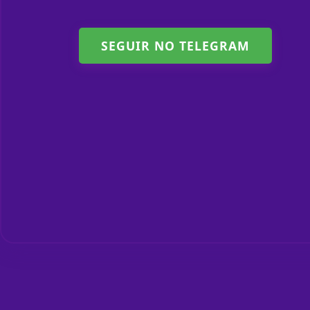
SEGUIR NO TELEGRAM