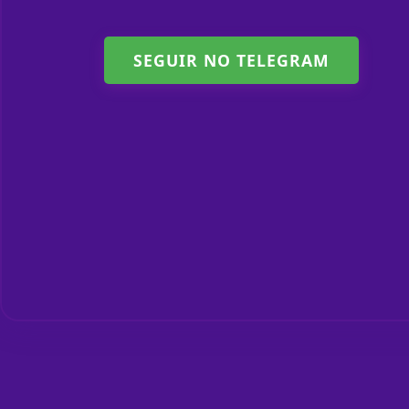
SEGUIR NO TELEGRAM