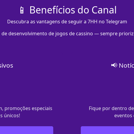
📱 Benefícios do Canal
Descubra as vantagens de seguir a 7HH no Telegram
de desenvolvimento de jogos de cassino — sempre prioriza
sivos
📢 Notí
m, promoções especiais
Fique por dentro d
s únicos!
eventos 