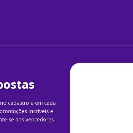
postas
no cadastro e em cada
promoções incríveis e
unte-se aos vencedores