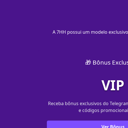
A 7HH possui um modelo exclusivo 
🎁 Bônus Exclu
VIP
Receba bônus exclusivos do Telegra
e códigos promocionai
Ver Bônus