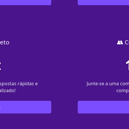
reto
👥 
t
espostas rápidas e
Junte-se a uma com
lizado!
compa
e