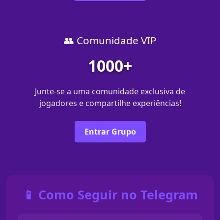
👥 Comunidade VIP
1000+
Junte-se a uma comunidade exclusiva de
jogadores e compartilhe experiências!
Entrar Grupo
📱 Como Seguir no Telegram