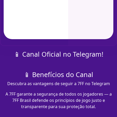
📱 Canal Oficial no Telegram!
📱 Benefícios do Canal
Descubra as vantagens de seguir a 7FF no Telegram
A 7FF garante a segurança de todos os jogadores — a
7FF Brasil defende os princípios de jogo justo e
transparente para sua proteção total.