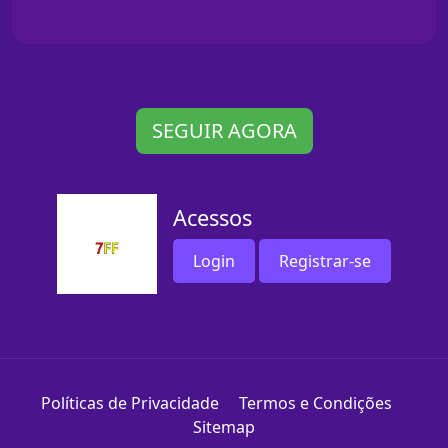
SEGUIR AGORA
Acessos
Login
Registrar-se
Políticas de Privacidade
Termos e Condições
Sitemap