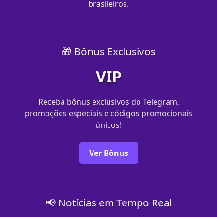
brasileiros.
🎁 Bônus Exclusivos
VIP
Receba bônus exclusivos do Telegram,
promoções especiais e códigos promocionais
únicos!
Ver Bônus
📢 Notícias em Tempo Real