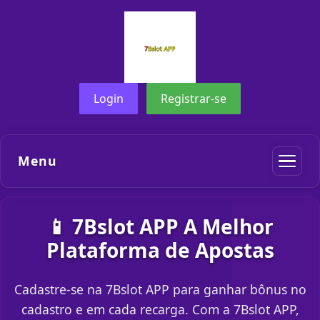
Login
Registrar-se
Menu
📱 7Bslot APP A Melhor
Plataforma de Apostas
Cadastre-se na 7Bslot APP para ganhar bônus no
cadastro e em cada recarga. Com a 7Bslot APP,