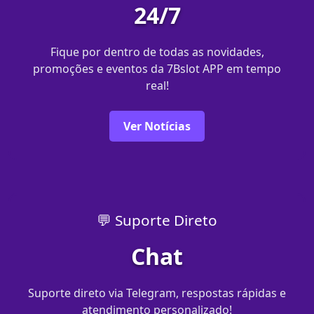
24/7
Fique por dentro de todas as novidades,
promoções e eventos da 7Bslot APP em tempo
real!
Ver Notícias
💬 Suporte Direto
Chat
Suporte direto via Telegram, respostas rápidas e
atendimento personalizado!