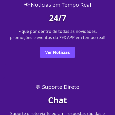
📢 Notícias em Tempo Real
24/7
Fique por dentro de todas as novidades,
promoções e eventos da 79X APP em tempo real!
Ver Notícias
💬 Suporte Direto
Chat
Suporte direto via Telegram, respostas rápidas e