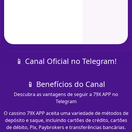
📱 Canal Oficial no Telegram!
📱 Benefícios do Canal
Descubra as vantagens de seguir a 79X APP no
Telegram
O cassino 79X APP aceita uma variedade de métodos de
depósito e saque, incluindo cartões de crédito, cartões
de débito, Pix, Paybrokers e transferências bancárias.