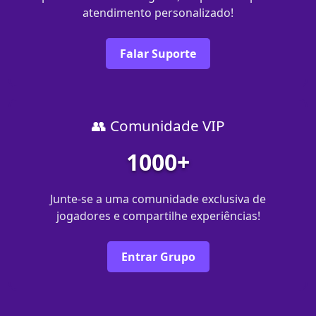
atendimento personalizado!
Falar Suporte
👥 Comunidade VIP
1000+
Junte-se a uma comunidade exclusiva de
jogadores e compartilhe experiências!
Entrar Grupo