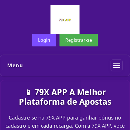
Login
Registrar-se
Menu
📱 79X APP A Melhor
Plataforma de Apostas
Cadastre-se na 79X APP para ganhar bônus no
cadastro e em cada recarga. Com a 79X APP, você