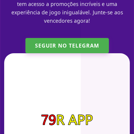
tem acesso a promoções incríveis e uma
experiência de jogo inigualável. Junte-se aos
vencedores agora!
SEGUIR NO TELEGRAM