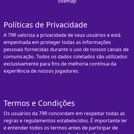
Sitemap
Políticas de Privacidade
A 79R valoriza a privacidade de seus usuários e está
empenhada em proteger todas as informações
pessoais fornecidas durante o uso de nossos canais de
comunicação. Todos os dados coletados são utilizados
exclusivamente para fins de melhoria contínua da
experiência de nossos jogadores.
Termos e Condições
Os usuários da 79R concordam em respeitar todas as
regras e regulamentos estabelecidos. É importante ler
e entender todos os termos antes de participar de