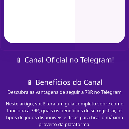
📱 Canal Oficial no Telegram!
📱 Benefícios do Canal
Descubra as vantagens de seguir a 79R no Telegram
Neste artigo, você terá um guia completo sobre como
funciona a 79R, quais os benefícios de se registrar, os
tipos de jogos disponíveis e dicas para tirar o máximo
proveito da plataforma.