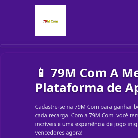
📱 79M Com A M
Plataforma de A
Cadastre-se na 79M Com para ganhar b
cada recarga. Com a 79M Com, você te
incríveis e uma experiência de jogo inig
vencedores agora!