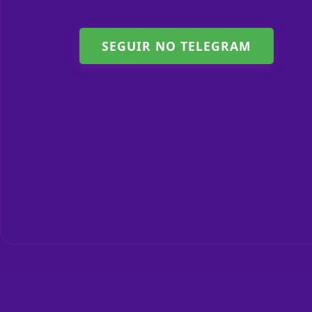
SEGUIR NO TELEGRAM