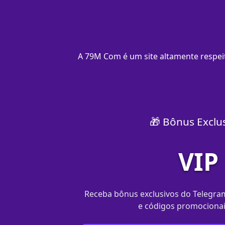
A 79M Com é um site altamente respei
🎁 Bônus Exclu
VIP
Receba bônus exclusivos do Telegra
e códigos promocionai