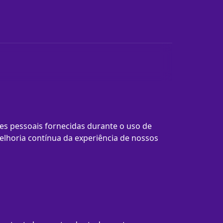
es pessoais fornecidas durante o uso de
elhoria contínua da experiência de nossos