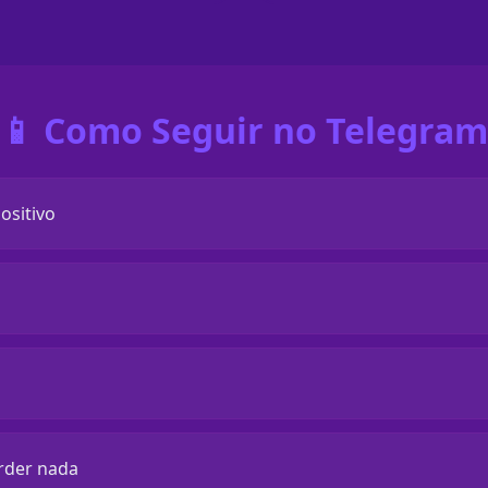
📱 Como Seguir no Telegram
ositivo
erder nada