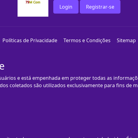
Login
Registrar-se
Políticas de Privacidade
Termos e Condições
Sitemap
de
usuários e está empenhada em proteger todas as informaçõ
os coletados são utilizados exclusivamente para fins de m