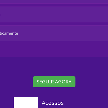
a
aticamente
SEGUIR AGORA
Acessos