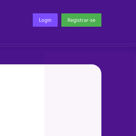
Login
Registrar-se