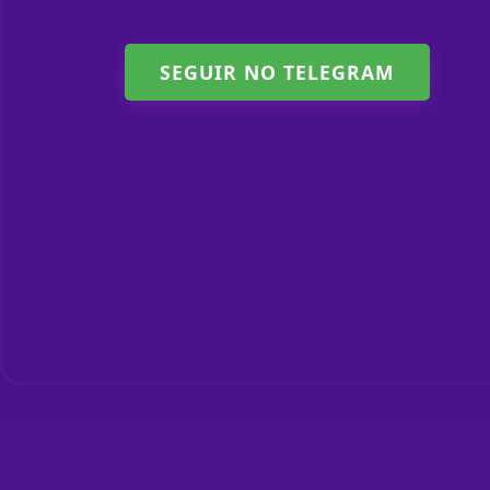
SEGUIR NO TELEGRAM