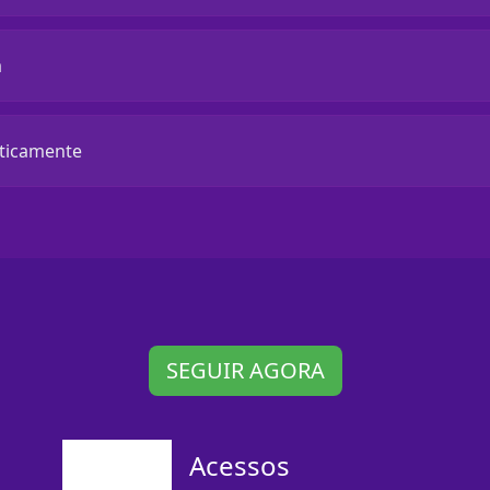
a
aticamente
SEGUIR AGORA
Acessos