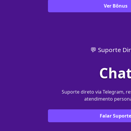
Ver Bônus
💬 Suporte Di
Cha
Suporte direto via Telegram, r
atendimento persona
Falar Suport