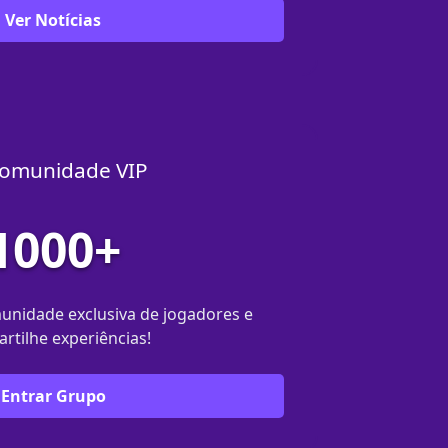
Ver Notícias
Comunidade VIP
1000+
unidade exclusiva de jogadores e
rtilhe experiências!
Entrar Grupo