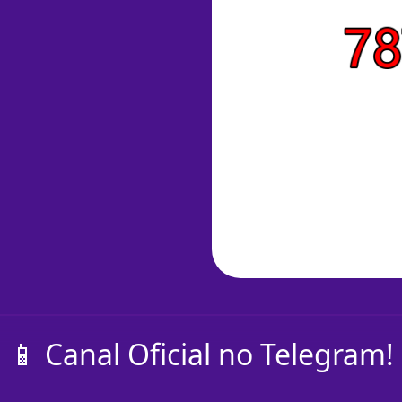
📱 Canal Oficial no Telegram!