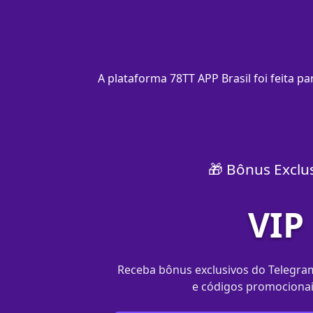
A plataforma 78TT APP Brasil foi feita pa
🎁 Bônus Exclu
VIP
Receba bônus exclusivos do Telegra
e códigos promocionai