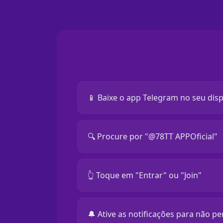
📱 Baixe o app Telegram no seu disp
🔍 Procure por "@78TT APPOficial"
👆 Toque em "Entrar" ou "Join"
🔔 Ative as notificações para não p