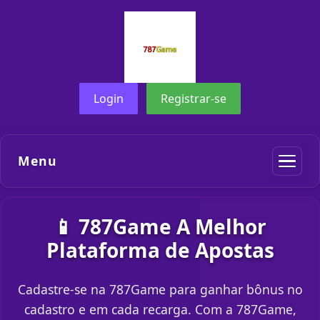
Login
Registrar-se
Menu
📱 787Game A Melhor
Plataforma de Apostas
Cadastre-se na 787Game para ganhar bônus no
cadastro e em cada recarga. Com a 787Game,