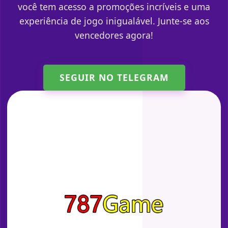
você tem acesso a promoções incríveis e uma
experiência de jogo inigualável. Junte-se aos
vencedores agora!
SEGUIR NO TELEGRAM