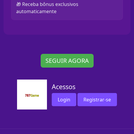
🎁 Receba bônus exclusivos
automaticamente
SEGUIR AGORA
Acessos
Login
Registrar-se