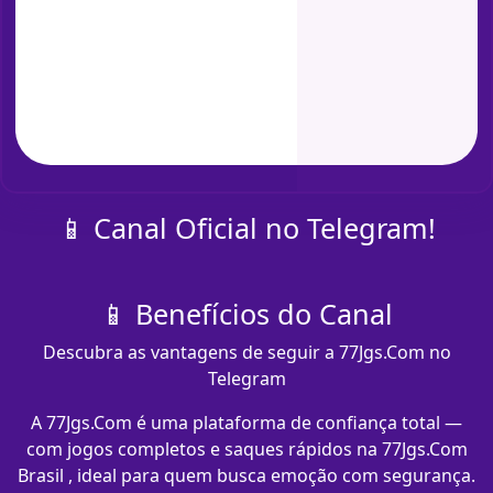
📱 Canal Oficial no Telegram!
📱 Benefícios do Canal
Descubra as vantagens de seguir a 77Jgs.Com no
Telegram
A 77Jgs.Com é uma plataforma de confiança total —
com jogos completos e saques rápidos na 77Jgs.Com
Brasil , ideal para quem busca emoção com segurança.