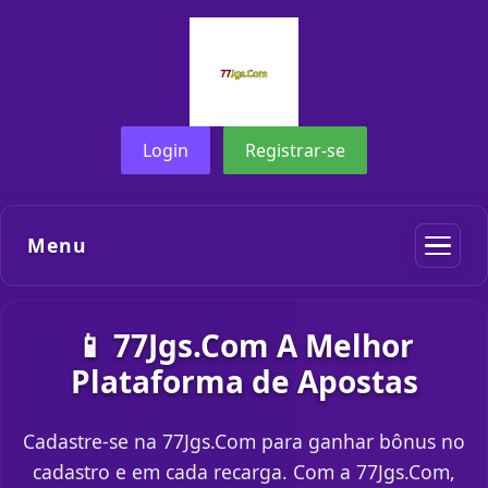
Login
Registrar-se
Menu
📱 77Jgs.Com A Melhor
Plataforma de Apostas
Cadastre-se na 77Jgs.Com para ganhar bônus no
cadastro e em cada recarga. Com a 77Jgs.Com,