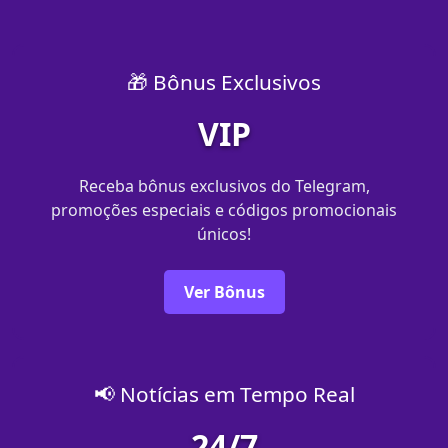
🎁 Bônus Exclusivos
VIP
Receba bônus exclusivos do Telegram,
promoções especiais e códigos promocionais
únicos!
Ver Bônus
📢 Notícias em Tempo Real
24/7