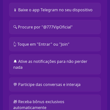
📱 Baixe o app Telegram no seu dispositivo
🔍 Procure por "@777VipOficial"
👆 Toque em "Entrar" ou "Join"
🔔 Ative as notificações para não perder
nada
💬 Participe das conversas e interaja
🎁 Receba bônus exclusivos
automaticamente