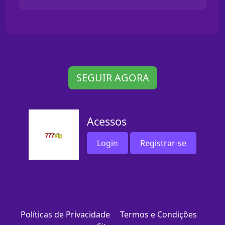
SEGUIR AGORA
Acessos
Login
Registrar-se
Políticas de Privacidade
Termos e Condições