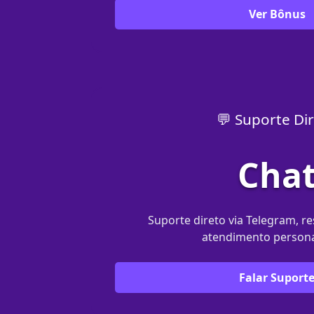
Ver Bônus
💬 Suporte Di
Cha
Suporte direto via Telegram, r
atendimento persona
Falar Suport