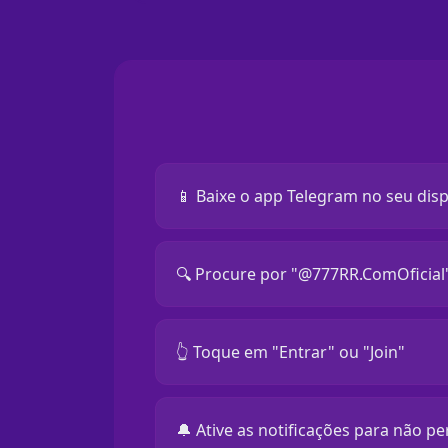
📱 Baixe o app Telegram no seu disp
🔍 Procure por "@777RR.ComOficial
👆 Toque em "Entrar" ou "Join"
🔔 Ative as notificações para não p