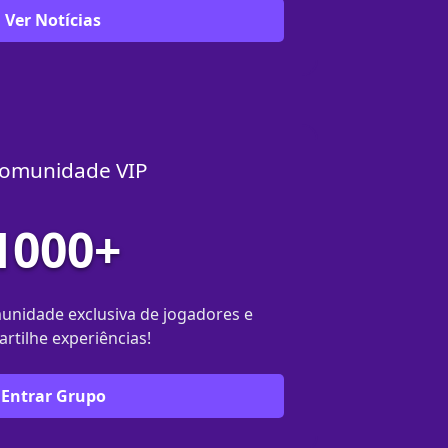
Ver Notícias
Comunidade VIP
1000+
unidade exclusiva de jogadores e
rtilhe experiências!
Entrar Grupo