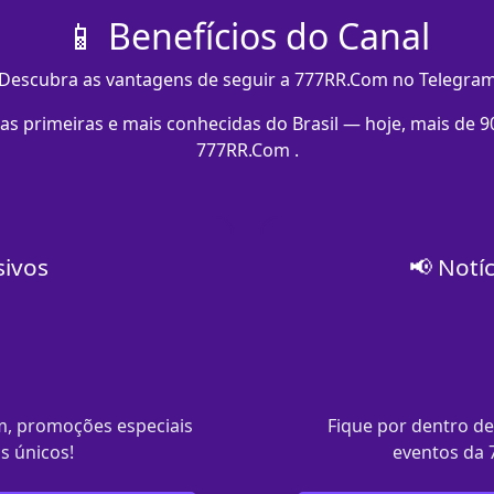
📱 Benefícios do Canal
Descubra as vantagens de seguir a 777RR.Com no Telegra
as primeiras e mais conhecidas do Brasil — hoje, mais de
777RR.Com .
sivos
📢 Notí
m, promoções especiais
Fique por dentro d
s únicos!
eventos da 