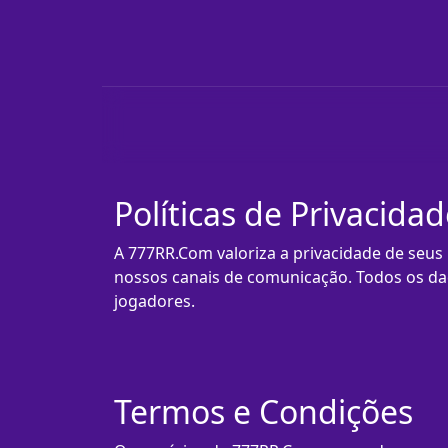
Políticas de Privacida
A 777RR.Com valoriza a privacidade de seu
nossos canais de comunicação. Todos os dad
jogadores.
Termos e Condições