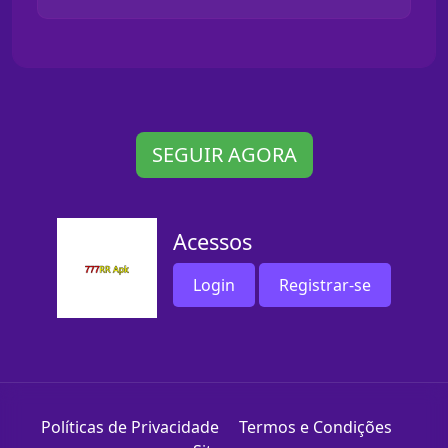
SEGUIR AGORA
Acessos
Login
Registrar-se
Políticas de Privacidade
Termos e Condições