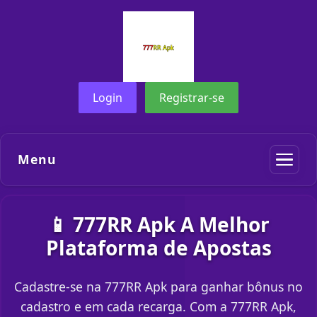
Login
Registrar-se
Menu
📱 777RR Apk A Melhor
Plataforma de Apostas
Cadastre-se na 777RR Apk para ganhar bônus no
cadastro e em cada recarga. Com a 777RR Apk,