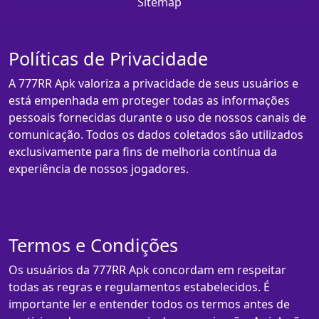
Sitemap
Políticas de Privacidade
A 777RR Apk valoriza a privacidade de seus usuários e
está empenhada em proteger todas as informações
pessoais fornecidas durante o uso de nossos canais de
comunicação. Todos os dados coletados são utilizados
exclusivamente para fins de melhoria contínua da
experiência de nossos jogadores.
Termos e Condições
Os usuários da 777RR Apk concordam em respeitar
todas as regras e regulamentos estabelecidos. É
importante ler e entender todos os termos antes de