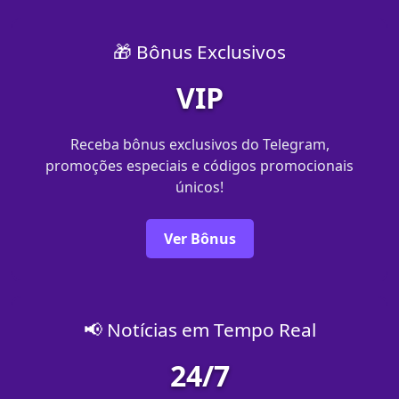
🎁 Bônus Exclusivos
VIP
Receba bônus exclusivos do Telegram,
promoções especiais e códigos promocionais
únicos!
Ver Bônus
📢 Notícias em Tempo Real
24/7