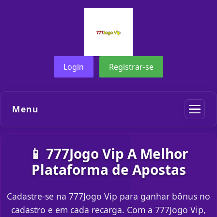
Login
Registrar-se
Menu
📱 777Jogo Vip A Melhor
Plataforma de Apostas
Cadastre-se na 777Jogo Vip para ganhar bônus no
cadastro e em cada recarga. Com a 777Jogo Vip,