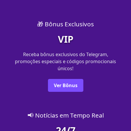
🎁 Bônus Exclusivos
VIP
Receba bônus exclusivos do Telegram,
promoções especiais e códigos promocionais
únicos!
Ver Bônus
📢 Notícias em Tempo Real
24/7