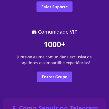
Falar Suporte
👥 Comunidade VIP
1000+
Junte-se a uma comunidade exclusiva de
jogadores e compartilhe experiências!
Entrar Grupo
📱 Como Seguir no Telegram