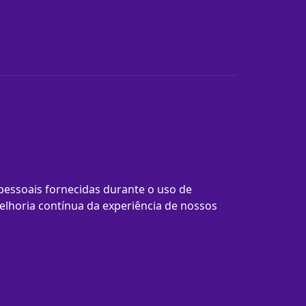
pessoais fornecidas durante o uso de
elhoria contínua da experiência de nossos