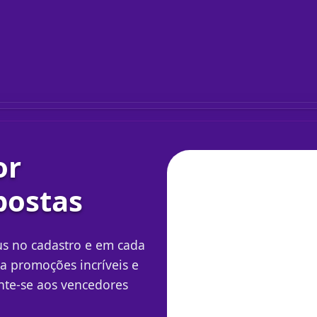
or
postas
s no cadastro e em cada
a promoções incríveis e
unte-se aos vencedores