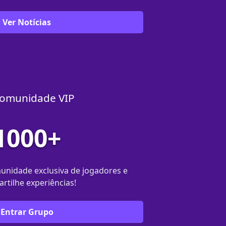
Ver Notícias
Comunidade VIP
1000+
unidade exclusiva de jogadores e
rtilhe experiências!
Entrar Grupo