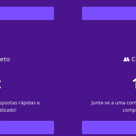
reto
👥 
t
espostas rápidas e
Junte-se a uma com
lizado!
compa
e