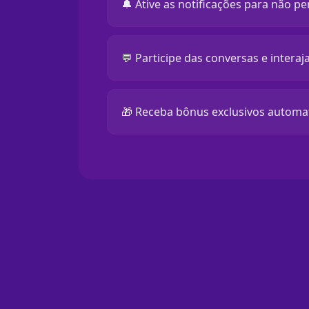
🔔 Ative as notificações para não p
💬 Participe das conversas e interaj
🎁 Receba bônus exclusivos autom