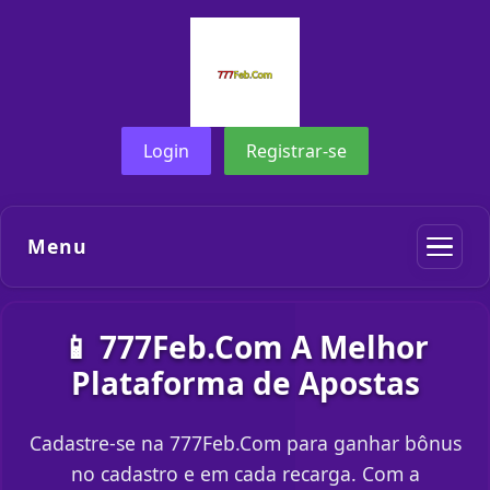
Login
Registrar-se
Menu
📱 777Feb.Com A Melhor
Plataforma de Apostas
Cadastre-se na 777Feb.Com para ganhar bônus
no cadastro e em cada recarga. Com a