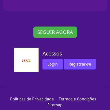
SEGUIR AGORA
Acessos
Login
Registrar-se
Políticas de Privacidade
Termos e Condições
Sitemap