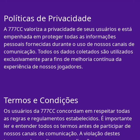
Políticas de Privacidade
A 777CC valoriza a privacidade de seus usuários e está
empenhada em proteger todas as informações
pessoais fornecidas durante o uso de nossos canais de
comunicação. Todos os dados coletados são utilizados
exclusivamente para fins de melhoria contínua da
experiência de nossos jogadores.
Termos e Condições
Os usuários da 777CC concordam em respeitar todas
as regras e regulamentos estabelecidos. É importante
ler e entender todos os termos antes de participar de
nossos canais de comunicação. A violação destes