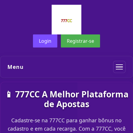
Login
Registrar-se
Menu
📱 777CC A Melhor Plataforma
de Apostas
Cadastre-se na 777CC para ganhar bônus no
cadastro e em cada recarga. Com a 777CC, você