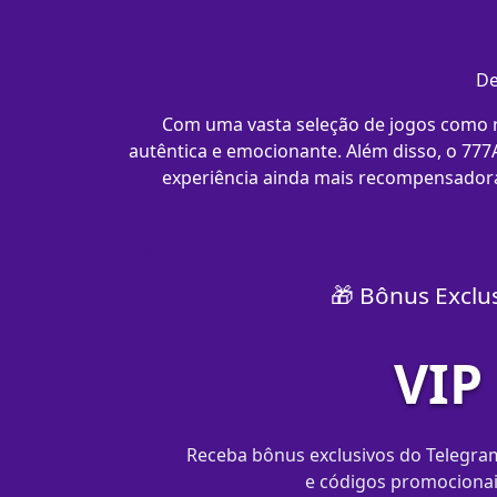
De
Com uma vasta seleção de jogos como ro
autêntica e emocionante. Além disso, o 77
experiência ainda mais recompensadora.
🎁 Bônus Exclu
VIP
Receba bônus exclusivos do Telegra
e códigos promocionai