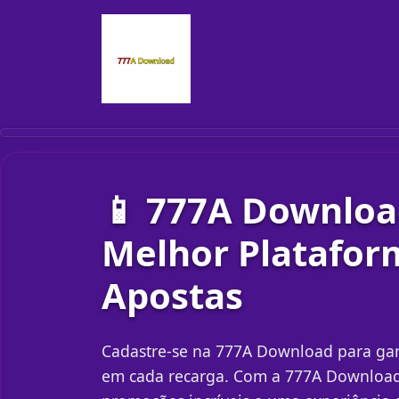
📱 777A Downloa
Melhor Platafor
Apostas
Cadastre-se na 777A Download para ga
em cada recarga. Com a 777A Download