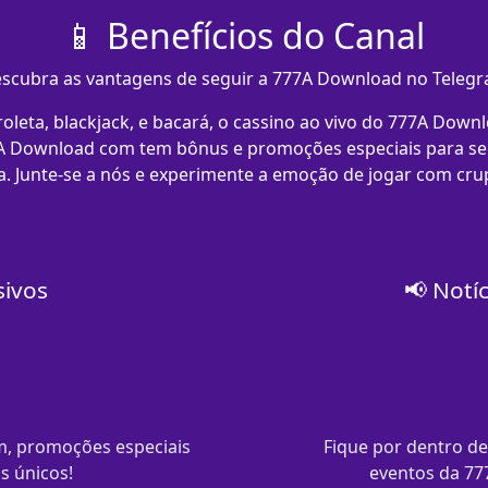
📱 Benefícios do Canal
scubra as vantagens de seguir a 777A Download no Teleg
leta, blackjack, e bacará, o cassino ao vivo do 777A Down
7A Download com​ tem bônus e promoções especiais para seu
 Junte-se a nós e experimente a emoção de jogar com crupi
sivos
📢 Notí
m, promoções especiais
Fique por dentro d
s únicos!
eventos da 77