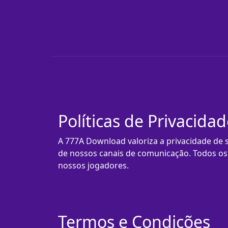
Políticas de Privacida
A 777A Download valoriza a privacidade de
de nossos canais de comunicação. Todos os 
nossos jogadores.
Termos e Condições