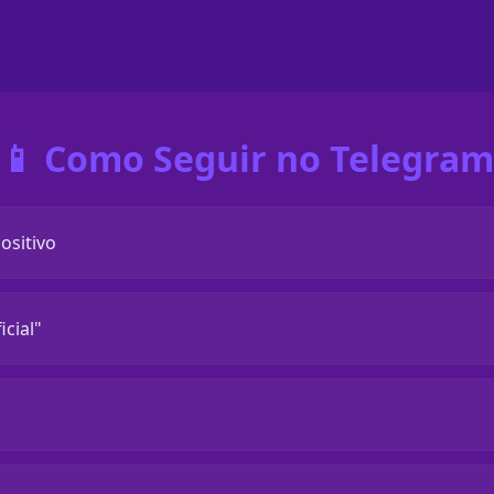
📱 Como Seguir no Telegram
ositivo
cial"