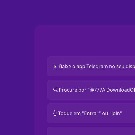
📱 Baixe o app Telegram no seu disp
🔍 Procure por "@777A DownloadOfi
👆 Toque em "Entrar" ou "Join"