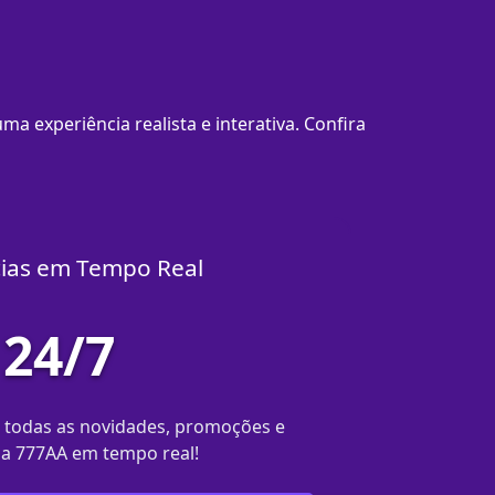
 experiência realista e interativa. Confira
cias em Tempo Real
24/7
e todas as novidades, promoções e
a 777AA em tempo real!