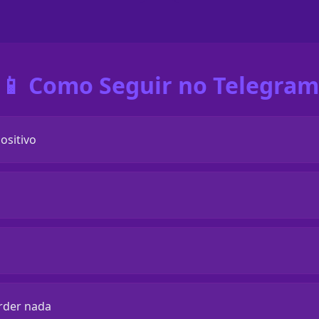
📱 Como Seguir no Telegram
ositivo
erder nada