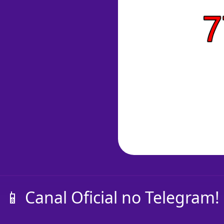
📱 Canal Oficial no Telegram!