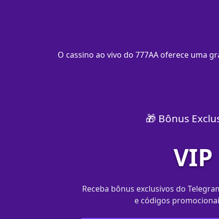
O cassino ao vivo do 777AA oferece uma gra
🎁 Bônus Exclu
VIP
Receba bônus exclusivos do Telegra
e códigos promocionai