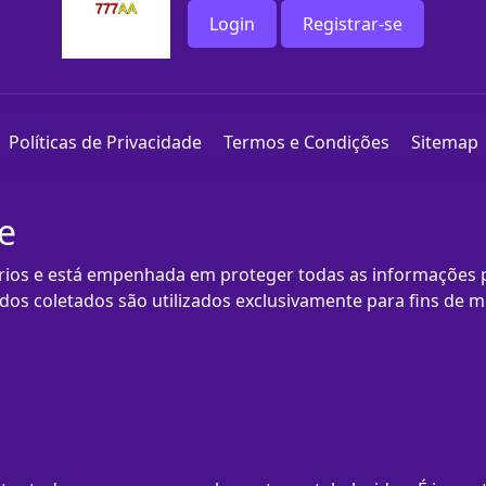
Login
Registrar-se
Políticas de Privacidade
Termos e Condições
Sitemap
de
ários e está empenhada em proteger todas as informações 
os coletados são utilizados exclusivamente para fins de m