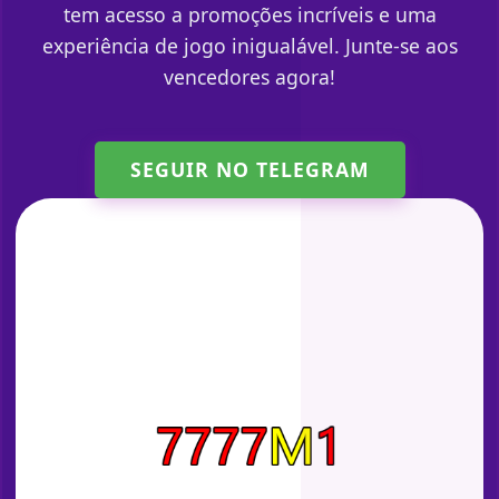
tem acesso a promoções incríveis e uma
experiência de jogo inigualável. Junte-se aos
vencedores agora!
SEGUIR NO TELEGRAM