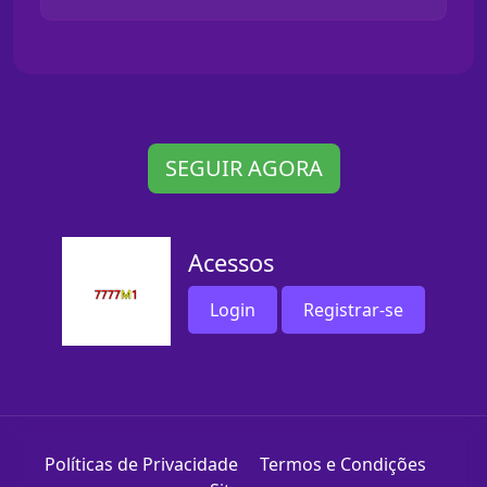
SEGUIR AGORA
Acessos
Login
Registrar-se
Políticas de Privacidade
Termos e Condições