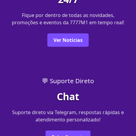
Fique por dentro de todas as novidades,
promoções e eventos da 7777M1 em tempo real!
Ver Notícias
💬 Suporte Direto
Chat
Suporte direto via Telegram, respostas rápidas e
atendimento personalizado!