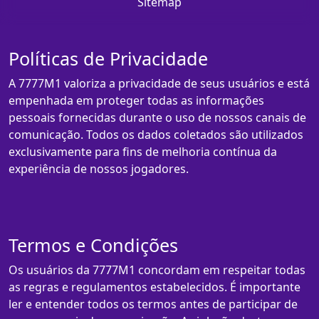
Sitemap
Políticas de Privacidade
A 7777M1 valoriza a privacidade de seus usuários e está
empenhada em proteger todas as informações
pessoais fornecidas durante o uso de nossos canais de
comunicação. Todos os dados coletados são utilizados
exclusivamente para fins de melhoria contínua da
experiência de nossos jogadores.
Termos e Condições
Os usuários da 7777M1 concordam em respeitar todas
as regras e regulamentos estabelecidos. É importante
ler e entender todos os termos antes de participar de