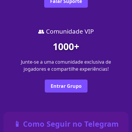
Falar Suporte
👥 Comunidade VIP
1000+
Junte-se a uma comunidade exclusiva de
jogadores e compartilhe experiências!
Entrar Grupo
📱 Como Seguir no Telegram