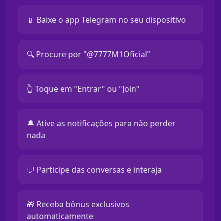
📱 Baixe o app Telegram no seu dispositivo
🔍 Procure por "@7777M1Oficial"
👆 Toque em "Entrar" ou "Join"
🔔 Ative as notificações para não perder
nada
💬 Participe das conversas e interaja
🎁 Receba bônus exclusivos
automaticamente