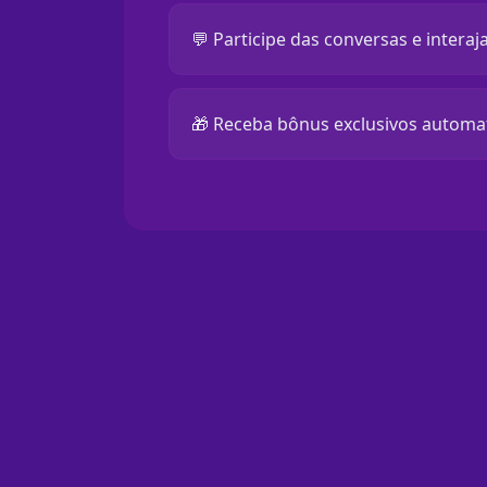
💬 Participe das conversas e interaj
🎁 Receba bônus exclusivos autom