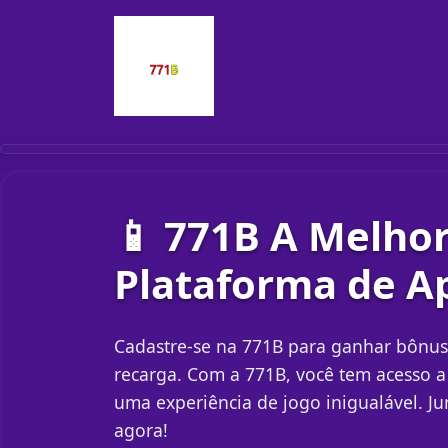
📱 771B A Melho
Plataforma de A
Cadastre-se na 771B para ganhar bônus
recarga. Com a 771B, você tem acesso a
uma experiência de jogo inigualável. J
agora!