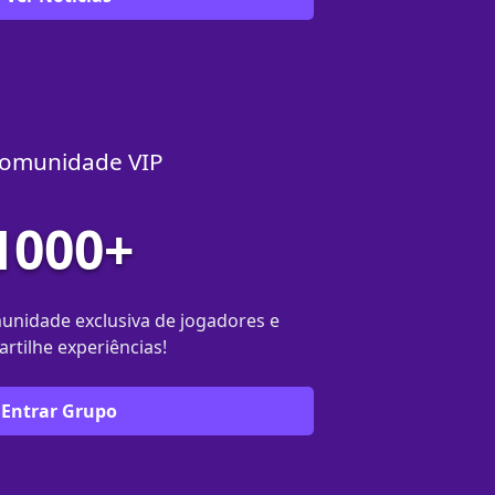
Comunidade VIP
1000+
unidade exclusiva de jogadores e
rtilhe experiências!
Entrar Grupo