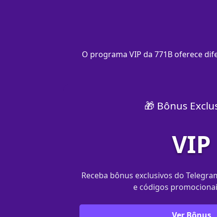
O programa VIP da 771B oferece dife
🎁 Bônus Exclu
VIP
Receba bônus exclusivos do Telegra
e códigos promocionai
Ver Bônus