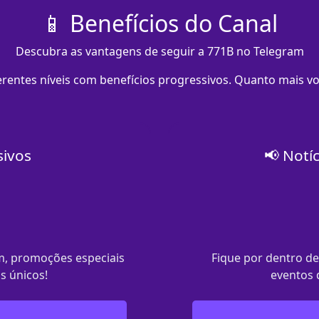
📱 Benefícios do Canal
Descubra as vantagens de seguir a 771B no Telegram
rentes níveis com benefícios progressivos. Quanto mais voc
sivos
📢 Notí
m, promoções especiais
Fique por dentro d
s únicos!
eventos 