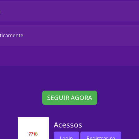
a
aticamente
SEGUIR AGORA
Acessos
Login
Registrar-se