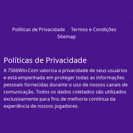
Políticas de Privacidade
Termos e Condições
Sitemap
Políticas de Privacidade
A 7566Win.Com valoriza a privacidade de seus usuários
e está empenhada em proteger todas as informações
pessoais fornecidas durante o uso de nossos canais de
comunicação. Todos os dados coletados são utilizados
exclusivamente para fins de melhoria contínua da
experiência de nossos jogadores.