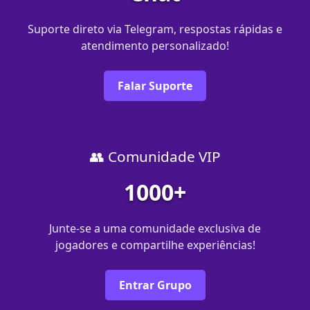
Suporte direto via Telegram, respostas rápidas e
atendimento personalizado!
Falar Suporte
👥 Comunidade VIP
1000+
Junte-se a uma comunidade exclusiva de
jogadores e compartilhe experiências!
Entrar Grupo