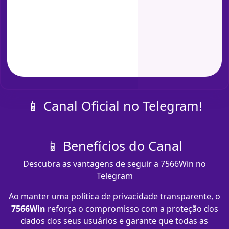
📱 Canal Oficial no Telegram!
📱 Benefícios do Canal
Descubra as vantagens de seguir a 7566Win no
Telegram
Ao manter uma política de privacidade transparente, o
7566Win
reforça o compromisso com a proteção dos
dados dos seus usuários e garante que todas as