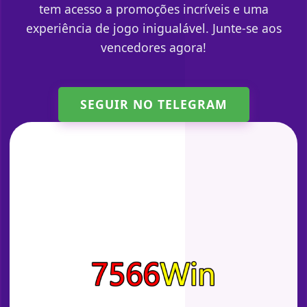
tem acesso a promoções incríveis e uma
experiência de jogo inigualável. Junte-se aos
vencedores agora!
SEGUIR NO TELEGRAM