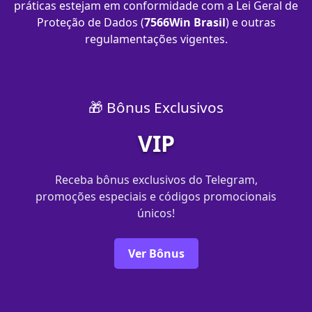
práticas estejam em conformidade com a Lei Geral de
Proteção de Dados (
7566Win Brasil
) e outras
regulamentações vigentes.
🎁 Bônus Exclusivos
VIP
Receba bônus exclusivos do Telegram,
promoções especiais e códigos promocionais
únicos!
Ver Bônus