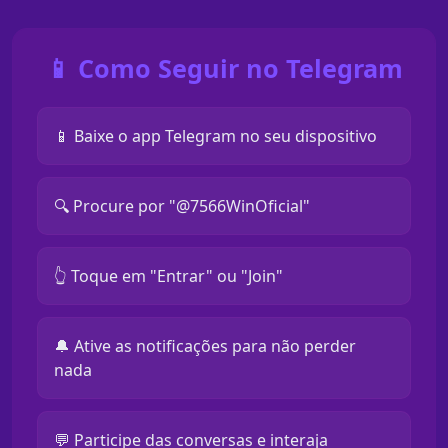
📱 Como Seguir no Telegram
📱 Baixe o app Telegram no seu dispositivo
🔍 Procure por "@7566WinOficial"
👆 Toque em "Entrar" ou "Join"
🔔 Ative as notificações para não perder
nada
💬 Participe das conversas e interaja