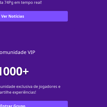
da 74Pg em tempo real!
Ver Notícias
Comunidade VIP
1000+
unidade exclusiva de jogadores e
rtilhe experiências!
Entrar Grupo