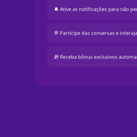
🔔 Ative as notificações para não p
💬 Participe das conversas e interaj
🎁 Receba bônus exclusivos autom