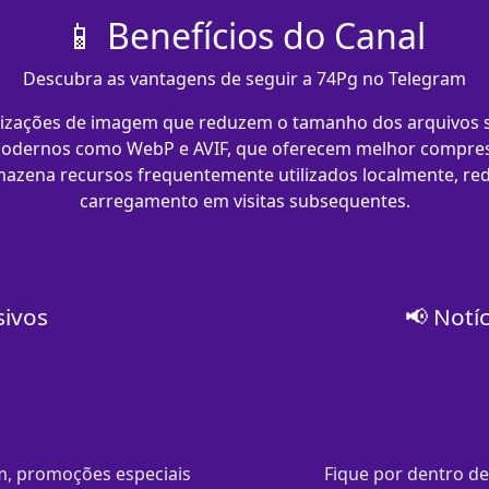
📱 Benefícios do Canal
Descubra as vantagens de seguir a 74Pg no Telegram
mizações de imagem que reduzem o tamanho dos arquivos s
modernos como WebP e AVIF, que oferecem melhor compress
mazena recursos frequentemente utilizados localmente, re
carregamento em visitas subsequentes.
sivos
📢 Notí
m, promoções especiais
Fique por dentro d