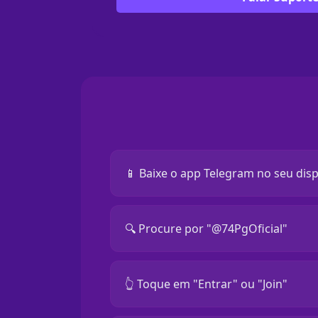
📱 Baixe o app Telegram no seu disp
🔍 Procure por "@74PgOficial"
👆 Toque em "Entrar" ou "Join"