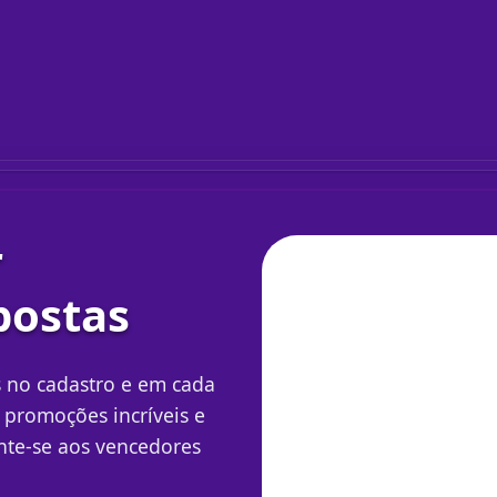
r
postas
 no cadastro e em cada
 promoções incríveis e
unte-se aos vencedores