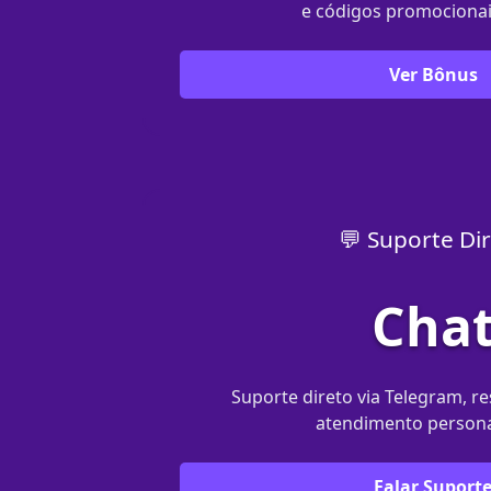
e códigos promocionai
Ver Bônus
💬 Suporte Di
Cha
Suporte direto via Telegram, r
atendimento persona
Falar Suport