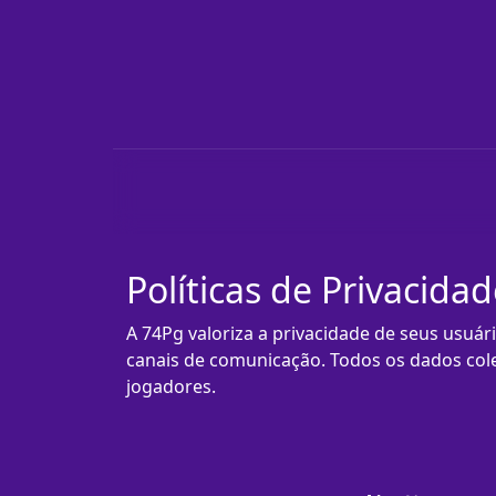
Políticas de Privacida
A 74Pg valoriza a privacidade de seus usuá
canais de comunicação. Todos os dados cole
jogadores.