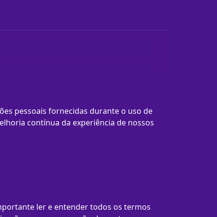
ões pessoais fornecidas durante o uso de
elhoria contínua da experiência de nossos
mportante ler e entender todos os termos