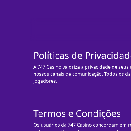
Políticas de Privacida
A 747 Casino valoriza a privacidade de seu
nossos canais de comunicação. Todos os dad
jogadores.
Termos e Condições
Os usuários da 747 Casino concordam em res