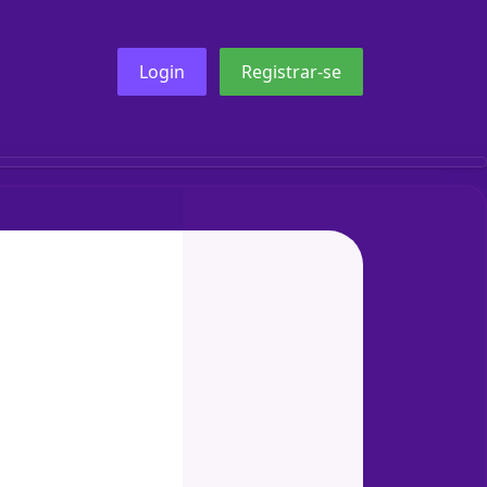
Login
Registrar-se