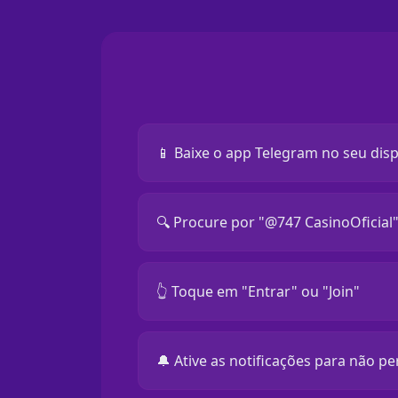
📱 Baixe o app Telegram no seu disp
🔍 Procure por "@747 CasinoOficial
👆 Toque em "Entrar" ou "Join"
🔔 Ative as notificações para não p