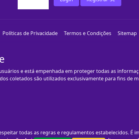
Políticas de Privacidade
Termos e Condições
Sitemap
de
s usuários e está empenhada em proteger todas as informaç
os coletados são utilizados exclusivamente para fins de m
peitar todas as regras e regulamentos estabelecidos. É i