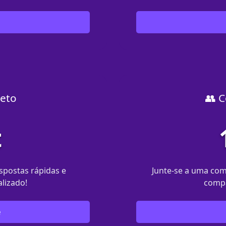
reto
👥 
t
espostas rápidas e
Junte-se a uma com
lizado!
compa
e