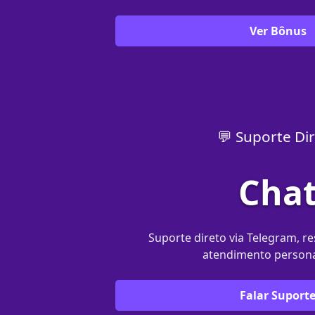
Ver Bônus
💬 Suporte Di
Cha
Suporte direto via Telegram, r
atendimento persona
Falar Suport