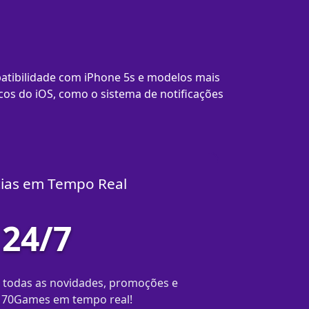
mpatibilidade com iPhone 5s e modelos mais
icos do iOS, como o sistema de notificações
cias em Tempo Real
24/7
e todas as novidades, promoções e
 70Games em tempo real!