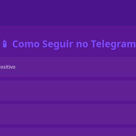
📱 Como Seguir no Telegram
ositivo