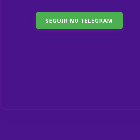
SEGUIR NO TELEGRAM