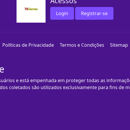
Acessos
Login
Registrar-se
Políticas de Privacidade
Termos e Condições
Sitemap
de
usuários e está empenhada em proteger todas as informaçõ
os coletados são utilizados exclusivamente para fins de m