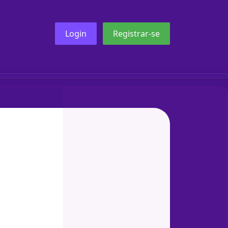
Login
Registrar-se