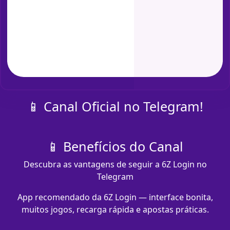
📱 Canal Oficial no Telegram!
📱 Benefícios do Canal
Descubra as vantagens de seguir a 6Z Login no
Telegram
App recomendado da 6Z Login — interface bonita,
muitos jogos, recarga rápida e apostas práticas.