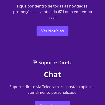
Fique por dentro de todas as novidades,
promoções e eventos da 6Z Login em tempo
real!
Ver Notícias
💬 Suporte Direto
Chat
Suporte direto via Telegram, respostas rápidas e
atendimento personalizado!