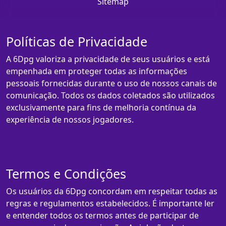
Sitemap
Políticas de Privacidade
A 6Dpg valoriza a privacidade de seus usuários e está
empenhada em proteger todas as informações
pessoais fornecidas durante o uso de nossos canais de
comunicação. Todos os dados coletados são utilizados
exclusivamente para fins de melhoria contínua da
experiência de nossos jogadores.
Termos e Condições
Os usuários da 6Dpg concordam em respeitar todas as
regras e regulamentos estabelecidos. É importante ler
e entender todos os termos antes de participar de