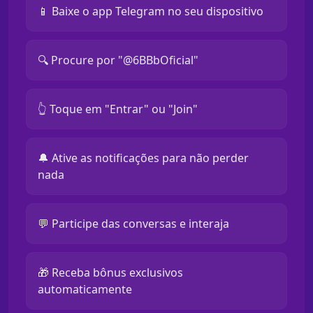
📱 Baixe o app Telegram no seu dispositivo
🔍 Procure por "@6BBbOficial"
👆 Toque em "Entrar" ou "Join"
🔔 Ative as notificações para não perder
nada
💬 Participe das conversas e interaja
🎁 Receba bônus exclusivos
automaticamente