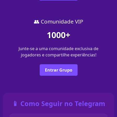
👥 Comunidade VIP
1000+
Junte-se a uma comunidade exclusiva de
jogadores e compartilhe experiências!
Entrar Grupo
📱 Como Seguir no Telegram