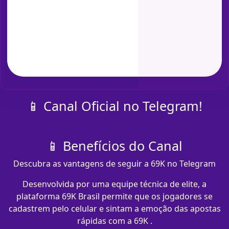
📱 Canal Oficial no Telegram!
📱 Benefícios do Canal
Descubra as vantagens de seguir a 69K no Telegram
Desenvolvida por uma equipe técnica de elite, a
plataforma 69K Brasil permite que os jogadores se
cadastrem pelo celular e sintam a emoção das apostas
rápidas com a 69K .