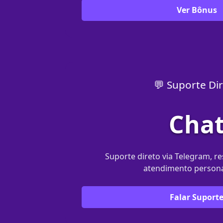
Ver Bônus
💬 Suporte Di
Cha
Suporte direto via Telegram, r
atendimento persona
Falar Suport