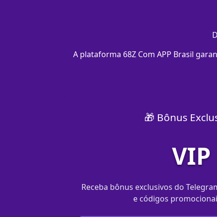
D
A plataforma 68Z Com APP Brasil garan
🎁 Bônus Exclu
VIP
Receba bônus exclusivos do Telegra
e códigos promocionai