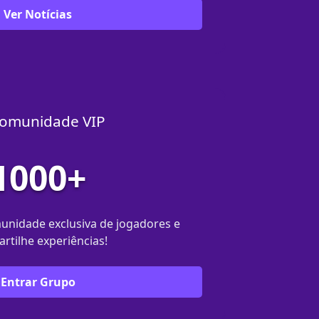
Ver Notícias
Comunidade VIP
1000+
unidade exclusiva de jogadores e
rtilhe experiências!
Entrar Grupo