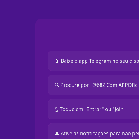
📱 Baixe o app Telegram no seu disp
🔍 Procure por "@68Z Com APPOfici
👆 Toque em "Entrar" ou "Join"
🔔 Ative as notificações para não p