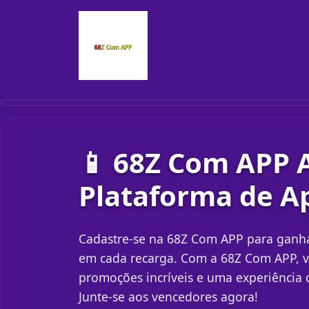
📱 68Z Com APP 
Plataforma de A
Cadastre-se na 68Z Com APP para ganha
em cada recarga. Com a 68Z Com APP, v
promoções incríveis e uma experiência d
Junte-se aos vencedores agora!