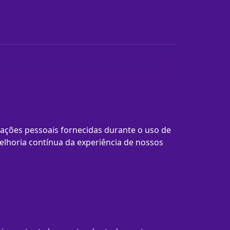
ações pessoais fornecidas durante o uso de
elhoria contínua da experiência de nossos