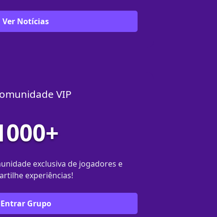
Ver Notícias
Comunidade VIP
1000+
unidade exclusiva de jogadores e
rtilhe experiências!
Entrar Grupo