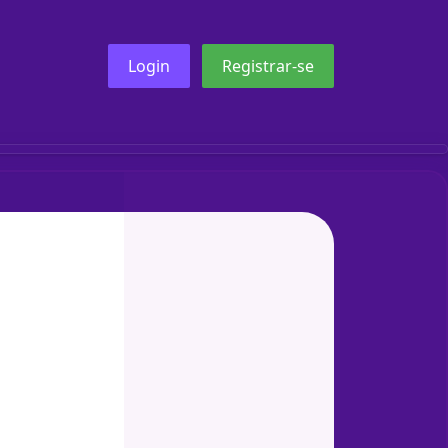
Login
Registrar-se