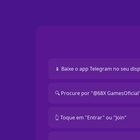
📱 Baixe o app Telegram no seu disp
🔍 Procure por "@68X GamesOficial
👆 Toque em "Entrar" ou "Join"