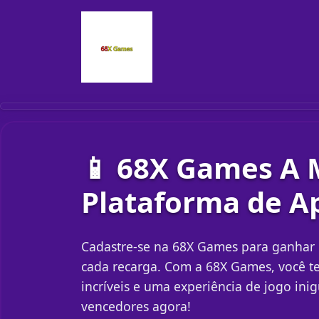
📱 68X Games A 
Plataforma de A
Cadastre-se na 68X Games para ganhar
cada recarga. Com a 68X Games, você 
incríveis e uma experiência de jogo inig
vencedores agora!