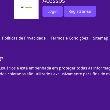
Acessos
Login
Registrar-se
Políticas de Privacidade
Termos e Condições
Sitemap
de
s usuários e está empenhada em proteger todas as informaç
os coletados são utilizados exclusivamente para fins de m