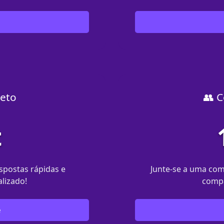
reto
👥 
t
espostas rápidas e
Junte-se a uma com
lizado!
compa
e