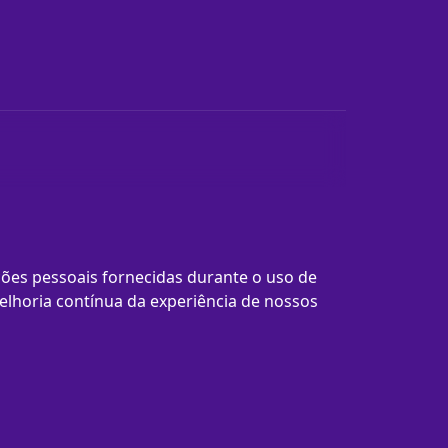
ões pessoais fornecidas durante o uso de
elhoria contínua da experiência de nossos