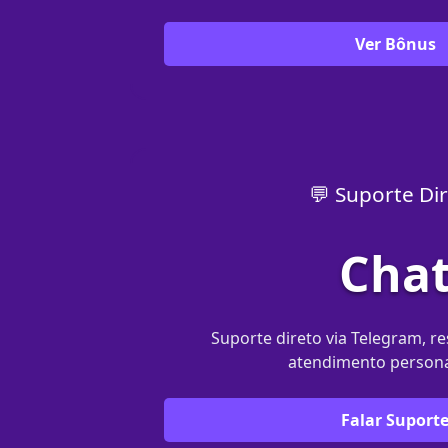
Ver Bônus
💬 Suporte Di
Cha
Suporte direto via Telegram, r
atendimento persona
Falar Suport