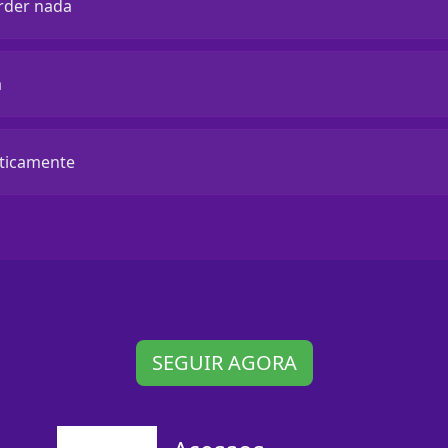
erder nada
a
aticamente
SEGUIR AGORA